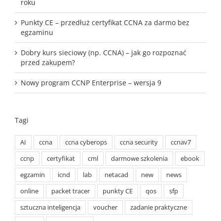
roku
Punkty CE – przedłuż certyfikat CCNA za darmo bez
egzaminu
Dobry kurs sieciowy (np. CCNA) – jak go rozpoznać
przed zakupem?
Nowy program CCNP Enterprise – wersja 9
Tagi
AI
ccna
ccna cyberops
ccna security
ccnav7
ccnp
certyfikat
cml
darmowe szkolenia
ebook
egzamin
icnd
lab
netacad
new
news
online
packet tracer
punkty CE
qos
sfp
sztuczna inteligencja
voucher
zadanie praktyczne