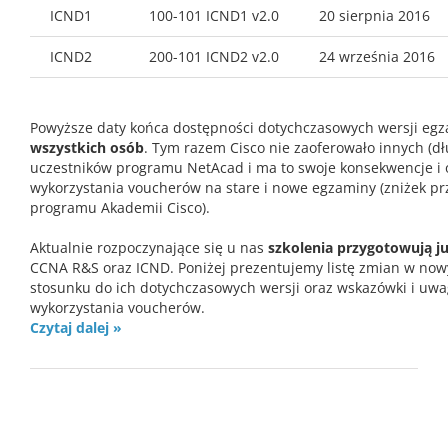
ICND1
100-101 ICND1 v2.0
20 sierpnia 2016
ICND2
200-101 ICND2 v2.0
24 września 2016
Powyższe daty końca dostępności dotychczasowych wersji e
wszystkich osób
. Tym razem Cisco nie zaoferowało innych (d
uczestników programu NetAcad i ma to swoje konsekwencje i 
wykorzystania voucherów na stare i nowe egzaminy (zniżek p
programu Akademii Cisco).
Aktualnie rozpoczynające się u nas
szkolenia przygotowują 
CCNA R&S oraz ICND. Poniżej prezentujemy listę zmian w no
stosunku do ich dotychczasowych wersji oraz wskazówki i uwa
wykorzystania voucherów.
Czytaj dalej »