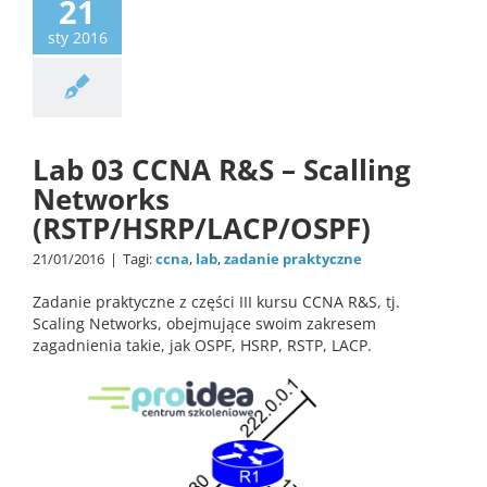
21
sty 2016
Lab 03 CCNA R&S – Scalling
Networks
(RSTP/HSRP/LACP/OSPF)
21/01/2016
|
Tagi:
ccna
,
lab
,
zadanie praktyczne
Zadanie praktyczne z części III kursu CCNA R&S, tj.
Scaling Networks, obejmujące swoim zakresem
zagadnienia takie, jak OSPF, HSRP, RSTP, LACP.