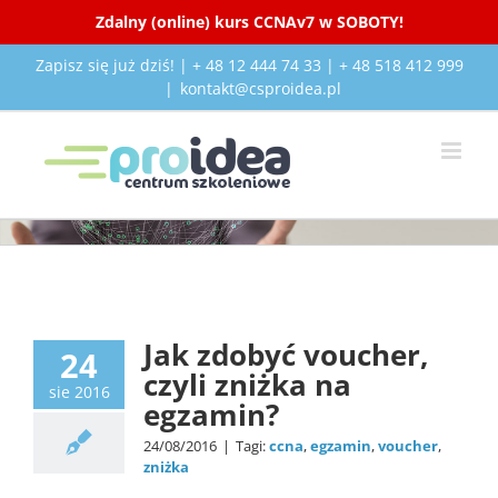
Zdalny (online) kurs CCNAv7 w SOBOTY!
Przejdź
Zapisz się już dziś! | + 48 12 444 74 33 | + 48 518 412 999
do
|
kontakt@csproidea.pl
zawartości
Certyfikacja
Jak zdobyć voucher,
24
czyli zniżka na
sie 2016
egzamin?
24/08/2016
|
Tagi:
ccna
,
egzamin
,
voucher
,
zniżka