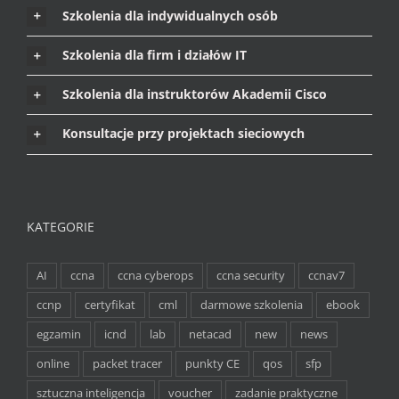
Szkolenia dla indywidualnych osób
Szkolenia dla firm i działów IT
Szkolenia dla instruktorów Akademii Cisco
Konsultacje przy projektach sieciowych
KATEGORIE
AI
ccna
ccna cyberops
ccna security
ccnav7
ccnp
certyfikat
cml
darmowe szkolenia
ebook
egzamin
icnd
lab
netacad
new
news
online
packet tracer
punkty CE
qos
sfp
sztuczna inteligencja
voucher
zadanie praktyczne