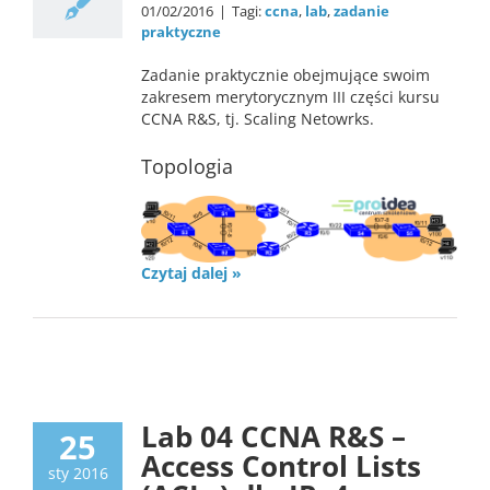
01/02/2016
|
Tagi:
ccna
,
lab
,
zadanie
praktyczne
Zadanie praktycznie obejmujące swoim
zakresem merytorycznym III części kursu
CCNA R&S, tj. Scaling Netowrks.
Topologia
Czytaj dalej »
Lab
Lab 04 CCNA R&S –
25
Access Control Lists
sty 2016