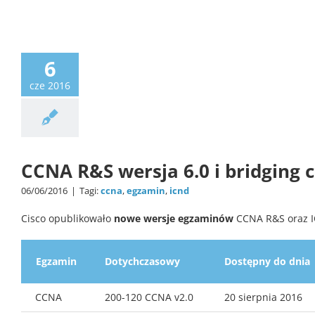
Certyfikacja
6
cze 2016
CCNA R&S wersja 6.0 i bridging 
06/06/2016
|
Tagi:
ccna
,
egzamin
,
icnd
Cisco opublikowało
nowe wersje egzaminów
CCNA R&S oraz I
Egzamin
Dotychczasowy
Dostępny do dnia
CCNA
200-120 CCNA v2.0
20 sierpnia 2016