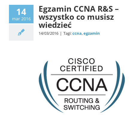
Certyfikacja
Egzamin CCNA R&S –
14
wszystko co musisz
mar 2016
wiedzieć
14/03/2016
|
Tagi:
ccna
,
egzamin