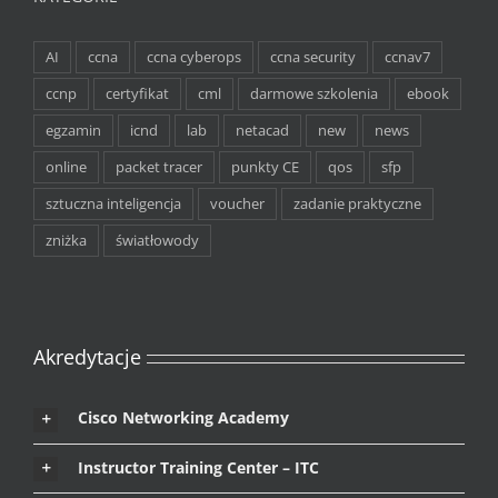
AI
ccna
ccna cyberops
ccna security
ccnav7
ccnp
certyfikat
cml
darmowe szkolenia
ebook
egzamin
icnd
lab
netacad
new
news
online
packet tracer
punkty CE
qos
sfp
sztuczna inteligencja
voucher
zadanie praktyczne
zniżka
światłowody
Akredytacje
Cisco Networking Academy
Instructor Training Center – ITC