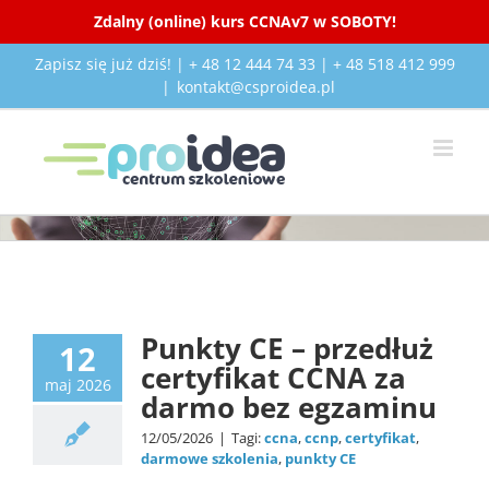
Zdalny (online) kurs CCNAv7 w SOBOTY!
Przejdź
Zapisz się już dziś! | + 48 12 444 74 33 | + 48 518 412 999
do
|
kontakt@csproidea.pl
zawartości
news
Punkty CE – przedłuż
12
certyfikat CCNA za
maj 2026
darmo bez egzaminu
12/05/2026
|
Tagi:
ccna
,
ccnp
,
certyfikat
,
darmowe szkolenia
,
punkty CE