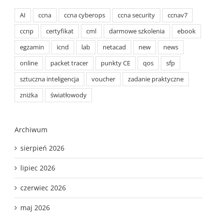
AI
ccna
ccna cyberops
ccna security
ccnav7
ccnp
certyfikat
cml
darmowe szkolenia
ebook
egzamin
icnd
lab
netacad
new
news
online
packet tracer
punkty CE
qos
sfp
sztuczna inteligencja
voucher
zadanie praktyczne
zniżka
światłowody
Archiwum
sierpień 2026
lipiec 2026
czerwiec 2026
maj 2026