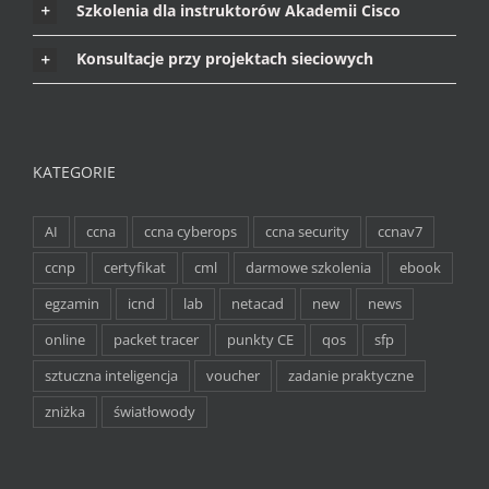
Szkolenia dla instruktorów Akademii Cisco
Konsultacje przy projektach sieciowych
KATEGORIE
AI
ccna
ccna cyberops
ccna security
ccnav7
ccnp
certyfikat
cml
darmowe szkolenia
ebook
egzamin
icnd
lab
netacad
new
news
online
packet tracer
punkty CE
qos
sfp
sztuczna inteligencja
voucher
zadanie praktyczne
zniżka
światłowody