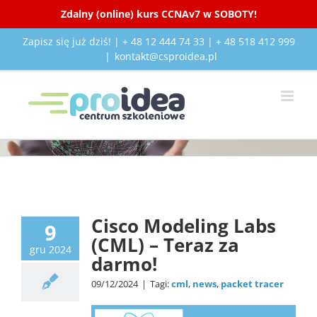
Zdalny (online) kurs CCNAv7 w SOBOTY!
Przejdź
Zapisz się już dziś! | + 48 12 444 74 33 | + 48 518 412 999
do
|
kontakt@csproidea.pl
zawartości
news
Cisco Modeling Labs
9
(CML) – Teraz za
gru 2024
darmo!
09/12/2024
|
Tagi:
cml
,
news
,
packet tracer