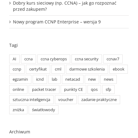
Dobry kurs sieciowy (np. CCNA) – jak go rozpoznać
przed zakupem?
Nowy program CCNP Enterprise – wersja 9
Tagi
AI
ccna
ccna cyberops
ccna security
ccnav7
ccnp
certyfikat
cml
darmowe szkolenia
ebook
egzamin
icnd
lab
netacad
new
news
online
packet tracer
punkty CE
qos
sfp
sztuczna inteligencja
voucher
zadanie praktyczne
zniżka
światłowody
Archiwum