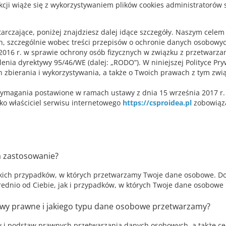
kcji wiąże się z wykorzystywaniem plików cookies administratorów
starczające, poniżej znajdziesz dalej idące szczegóły. Naszym cele
, szczególnie wobec treści przepisów o ochronie danych osobowy
4.2016 r. w sprawie ochrony osób fizycznych w związku z przetwar
enia dyrektywy 95/46/WE (dalej: „RODO”). W niniejszej Polityce P
zbierania i wykorzystywania, a także o Twoich prawach z tym zwi
 wymagania postawione w ramach ustawy z dnia 15 września 2017 r.
ako właściciel serwisu internetowego
https://csproidea.pl
zobowiąza
ma zastosowanie?
tkich przypadków, w których przetwarzamy Twoje dane osobowe. Do
nio od Ciebie, jak i przypadków, w których Twoje dane osobowe 
stawy prawne i jakiego typu dane osobowe przetwarzamy?
 i podstaw prawnych przetwarzania danych osobowych, a także c