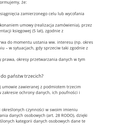
formujemy, że:
iągnięcia zamierzonego celu lub wycofania
konaniem umowy (realizacja zamówienia), przez
acji księgowej (5 lat), zgodnie z
rwa do momentu ustania ww. interesu (np. okres
 – w sytuacjach, gdy sprzeciw taki zgodnie z
y prawa, okresy przetwarzania danych w tym
 do państw trzecich?
ej umowie zawieranej z podmiotem trzecim
akresie ochrony danych, ich poufności i
i określonych czynności w swoim imieniu
ia danych osobowych (art. 28 RODO), dzięki
eślonych kategorii danych osobowych dane te