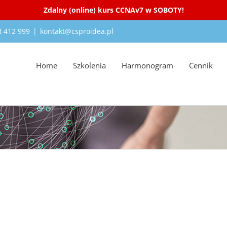
Zdalny (online) kurs CCNAv7 w SOBOTY!
18 412 999
|
kontakt@csproidea.pl
Home
Szkolenia
Harmonogram
Cennik