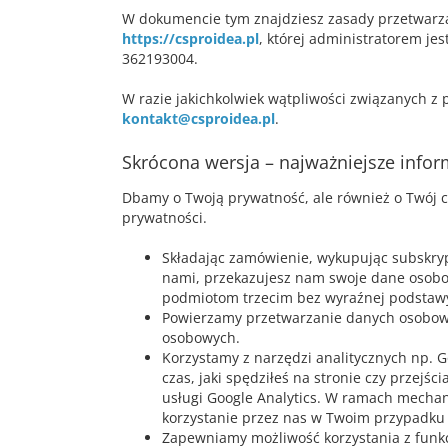
W dokumencie tym znajdziesz zasady przetwarza
https://csproidea.pl
, której administratorem je
362193004.
W razie jakichkolwiek wątpliwości związanych z 
kontakt@csproidea.pl
.
Skrócona wersja – najważniejsze infor
Dbamy o Twoją prywatność, ale również o Twój c
prywatności.
Składając zamówienie, wykupując subskrypc
nami, przekazujesz nam swoje dane osobo
podmiotom trzecim bez wyraźnej podstawy
Powierzamy przetwarzanie danych osobow
osobowych.
Korzystamy z narzędzi analitycznych np. Go
czas, jaki spędziłeś na stronie czy przej
usługi Google Analytics. W ramach mecha
korzystanie przez nas w Twoim przypadku z
Zapewniamy możliwość korzystania z funkcj