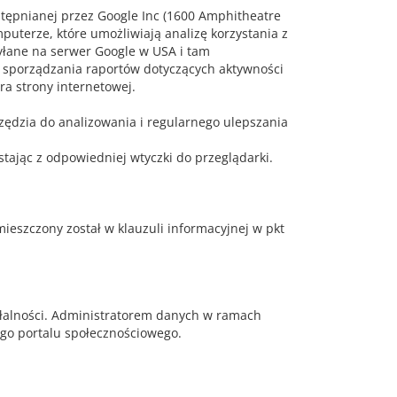
ostępnianej przez Google Inc (1600 Amphitheatre
uterze, które umożliwiają analizę korzystania z
syłane na serwer Google w USA i tam
, sporządzania raportów dotyczących aktywności
ra strony internetowej.
zędzia do analizowania i regularnego ulepszania
ając z odpowiedniej wtyczki do przeglądarki.
eszczony został w klauzuli informacyjnej w pkt
iałalności. Administratorem danych w ramach
ego portalu społecznościowego.