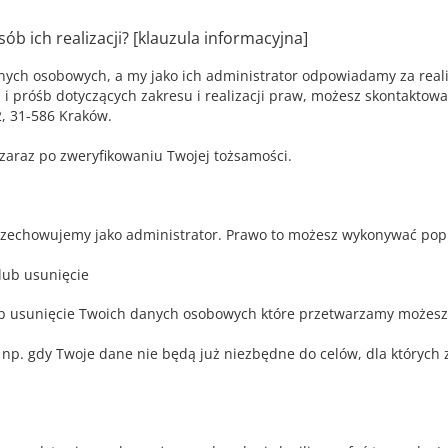
osób ich realizacji? [klauzula informacyjna]
nych osobowych, a my jako ich administrator odpowiadamy za reali
i próśb dotyczących zakresu i realizacji praw, możesz skontakto
2, 31-586 Kraków.
araz po zweryfikowaniu Twojej tożsamości.
zechowujemy jako administrator. Prawo to możesz wykonywać popr
lub usunięcie
ub usunięcie Twoich danych osobowych które przetwarzamy możes
np. gdy Twoje dane nie będą już niezbędne do celów, dla których 