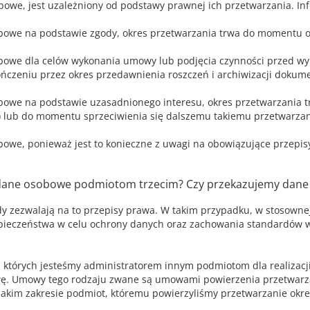
bowe, jest uzależniony od podstawy prawnej ich przetwarzania. In
owe na podstawie zgody, okres przetwarzania trwa do momentu os
owe dla celów wykonania umowy lub podjęcia czynności przed wy
ończeniu przez okres przedawnienia roszczeń i archiwizacji dokument
owe na podstawie uzasadnionego interesu, okres przetwarzania t
lub do momentu sprzeciwienia się dalszemu takiemu przetwarzaniu
owe, ponieważ jest to konieczne z uwagi na obowiązujące przepis
są dane osobowe podmiotom trzecim? Czy przekazujemy dane
 zezwalają na to przepisy prawa. W takim przypadku, w stosown
eczeństwa w celu ochrony danych oraz zachowania standardów w z
 których jesteśmy administratorem innym podmiotom dla realizacj
. Umowy tego rodzaju zwane są umowami powierzenia przetwarzan
jakim zakresie podmiot, któremu powierzyliśmy przetwarzanie okr