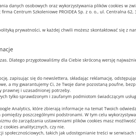
nia danych osobowych oraz wykorzystywania plików cookies w zwią
st firma Centrum Szkoleniowe PROIDEA Sp. z o. o., ul. Centralna 62
polityką prywatności, w każdej chwili możesz skontaktować się z n
macje
zas. Dlatego przygotowaliśmy dla Ciebie skróconą wersję najważni
ję, zapisując się do newslettera, składając reklamację, odstępują
we, a my gwarantujemy Ci, że Twoje dane pozostaną poufne, bezp
 prawnej i uzasadnionej potrzeby.
ych tylko sprawdzonym i zaufanym podmiotom świadczącym usług
ogle Analytics, które zbierają informacje na temat Twoich odwiedzin
ścia pomiędzy poszczególnymi podstronami. W tym celu wykorzystywan
nizmu do zarządzania ustawieniami plików cookies masz możliwość
 cookies analitycznych, czy nie.
i społecznościowych, takich jak udostępnianie treści w serwisach 