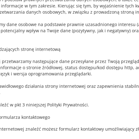
formacje w tym zakresie. Kierując się tym, by wyjaśnienie tych kwe
rzetwarzania danych osobowych, w związku z prowadzoną stroną i
y dane osobowe na podstawie prawnie uzasadnionego interesu (art.
 potencjalny wpływ na Twoje dane (pozytywny, jak i negatywny) or
zających stronę internetową
j przetwarzamy następujące dane przesyłane przez Twoją przegląda
 informacje o stronie źródłowej, status dostępu/kod dostępu http, ad
, język i wersja oprogramowania przeglądarki.
widłowego działania strony internetowej oraz zapewnienia stabiln
.
źć w pkt 3 niniejszej Polityki Prywatności.
ormularza kontaktowego
 internetowej znaleźć możesz formularz kontaktowy umożliwiający z