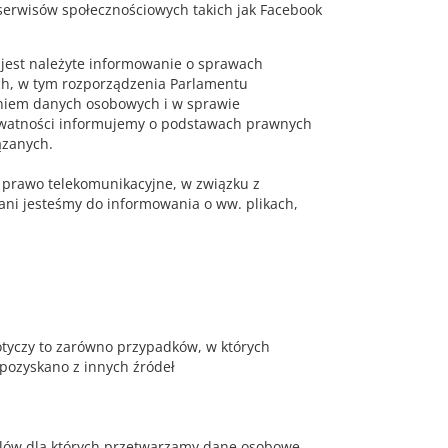
 serwisów społecznościowych takich jak Facebook
m jest należyte informowanie o sprawach
ch, w tym rozporządzenia Parlamentu
zaniem danych osobowych i w sprawie
rywatności informujemy o podstawach prawnych
ązanych.
 prawo telekomunikacyjne, w związku z
ni jesteśmy do informowania o ww. plikach,
tyczy to zarówno przypadków, w których
pozyskano z innych źródeł
elów dla których przetwarzamy dane osobowe.