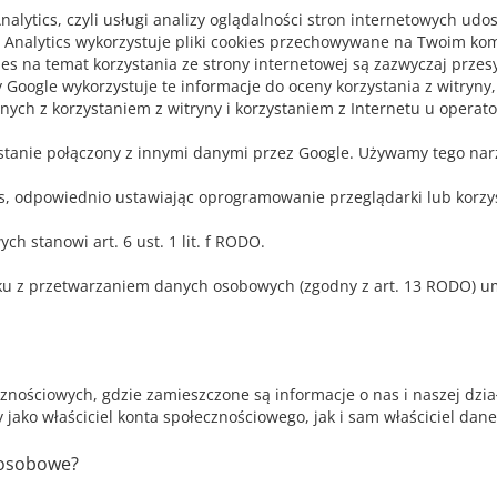
nalytics, czyli usługi analizy oglądalności stron internetowych ud
 Analytics wykorzystuje pliki cookies przechowywane na Twoim komp
ies na temat korzystania ze strony internetowej są zazwyczaj prze
 Google wykorzystuje te informacje do oceny korzystania z witryny
nych z korzystaniem z witryny i korzystaniem z Internetu u operato
zostanie połączony z innymi danymi przez Google. Używamy tego nar
 odpowiednio ustawiając oprogramowanie przeglądarki lub korzyst
 stanowi art. 6 ust. 1 lit. f RODO.
u z przetwarzaniem danych osobowych (zgodny z art. 13 RODO) umi
ecznościowych, gdzie zamieszczone są informacje o nas i naszej dz
jako właściciel konta społecznościowego, jak i sam właściciel dan
 osobowe?