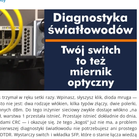
ody
 trzymał w ręku setki razy. Wpinasz, słyszysz klik, dioda mruga —
to nie jest: dwa rodzaje włókien, kilka typów złączy, dwie polerki,
ych dBm. Do tego inżynier sieciowy zwykle dostaje włókno „na
ł, warstwa 1 przestała istnieć. Przestaje istnieć dokładnie do dnia,
dami CRC — i okazuje się, że tego „kogoś” już nie ma, a problem
pierwszej diagnostyki światłowodu nie potrzebujesz ani prostego
OTDR. Wystarczy switch i wkładka SFP, które o stanie łącza wiedzą