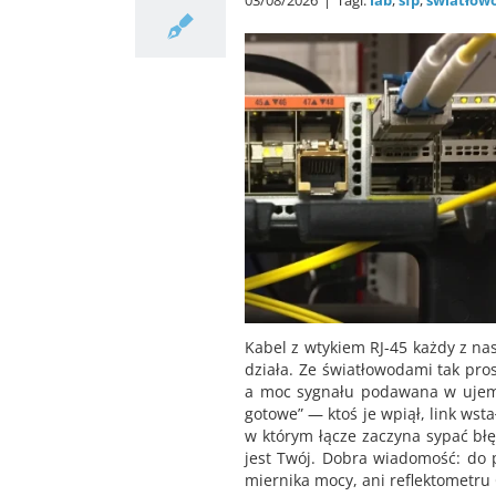
03/08/2026
|
Tagi:
lab
,
sfp
,
światłow
Kabel z wtykiem RJ-45 każdy z nas
działa. Ze światłowodami tak pros
a moc sygnału podawana w ujemn
gotowe” — ktoś je wpiął, link wsta
w którym łącze zaczyna sypać błę
jest Twój. Dobra wiadomość: do 
miernika mocy, ani reflektometru 