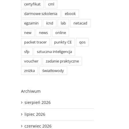
certyfikat
cml
darmowe szkolenia
ebook
egzamin
icnd
lab
netacad
new
news
online
packet tracer
punkty CE
qos
sfp
sztuczna inteligencja
voucher
zadanie praktyczne
zniżka
światłowody
Archiwum
sierpień 2026
lipiec 2026
czerwiec 2026