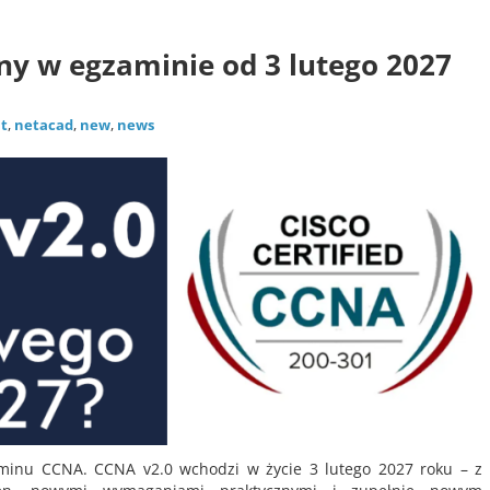
Certyfikacja
news
ny w egzaminie od 3 lutego 2027
at
,
netacad
,
new
,
news
aminu CCNA. CCNA v2.0 wchodzi w życie 3 lutego 2027 roku – z