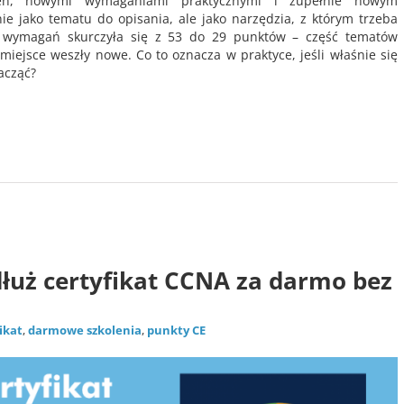
en, nowymi wymaganiami praktycznymi i zupełnie nowym
ie jako tematu do opisania, ale jako narzędzia, z którym trzeba
a wymagań skurczyła się z 53 do 29 punktów – część tematów
 miejsce weszły nowe. Co to oznacza w praktyce, jeśli właśnie się
acząć?
news
dłuż certyfikat CCNA za darmo bez
ikat
,
darmowe szkolenia
,
punkty CE