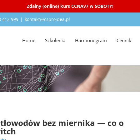
Zdalny (online) kurs CCNAv7 w SOBOTY!
18 412 999
|
kontakt@csproidea.pl
Home
Szkolenia
Harmonogram
Cennik
Lab
Tech
tłowodów bez miernika — co o
itch