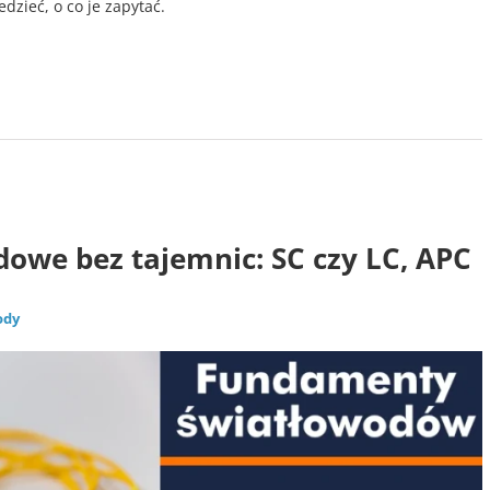
dzieć, o co je zapytać.
Lab
Tech
dowe bez tajemnic: SC czy LC, APC
ody