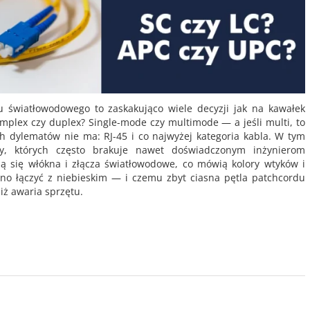
 światłowodowego to zaskakująco wiele decyzji jak na kawałek
implex czy duplex? Single-mode czy multimode — a jeśli multi, to
h dylematów nie ma: RJ-45 i co najwyżej kategoria kabla. W tym
ty, których często brakuje nawet doświadczonym inżynierom
ą się włókna i złącza światłowodowe, co mówią kolory wtyków i
olno łączyć z niebieskim — i czemu zbyt ciasna pętla patchcordu
niż awaria sprzętu.