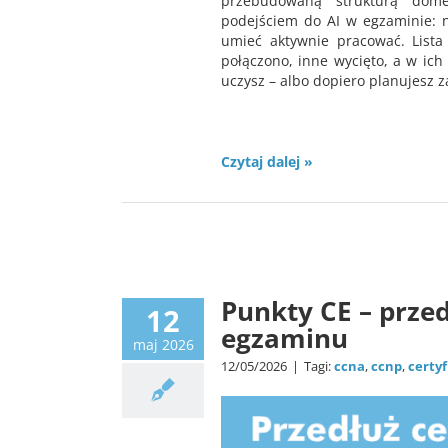
przebudowaną strukturą dom
podejściem do AI w egzaminie: n
umieć aktywnie pracować. List
połączono, inne wycięto, a w ich
uczysz – albo dopiero planujesz z
Czytaj dalej »
Punkty CE – prze
12
egzaminu
maj 2026
12/05/2026
|
Tagi:
ccna
,
ccnp
,
certyf