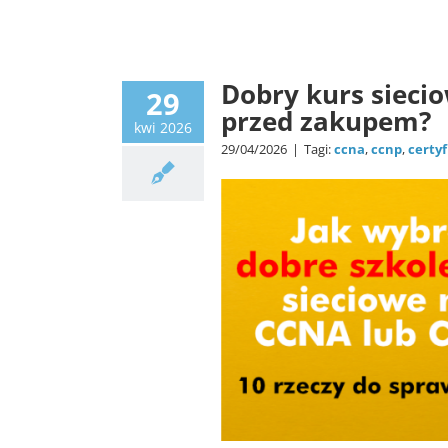
Dobry kurs siecio
29
przed zakupem?
kwi 2026
29/04/2026
|
Tagi:
ccna
,
ccnp
,
certyf