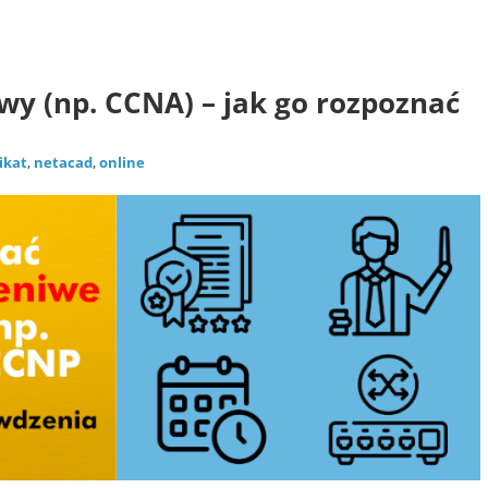
Certyfikacja
news
wy (np. CCNA) – jak go rozpoznać
ikat
,
netacad
,
online