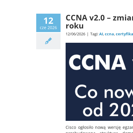
CCNA v2.0 – zmia
12
roku
cze 2026
12/06/2026
|
Tagi:
AI
,
ccna
,
certyfik
Cisco ogłosiło nową wersję egz