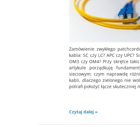
Zamówienie zwykłego patchcordu
kabla: SC czy LC? APC czy UPC? S
OM3 czy OM4? Przy skrętce takic
artykule porządkuję fundamen
sieciowym: czym naprawdę różni
kabli, dlaczego zielonego nie w
potrafi położyć łącze skuteczniej 
Czytaj dalej »