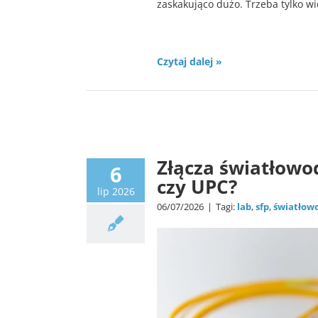
zaskakująco dużo. Trzeba tylko wie
Czytaj dalej »
Złącza światłowo
6
czy UPC?
lip 2026
06/07/2026
|
Tagi:
lab
,
sfp
,
światłow