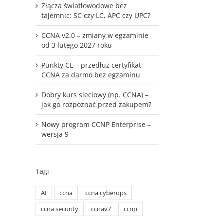
Złącza światłowodowe bez
tajemnic: SC czy LC, APC czy UPC?
CCNA v2.0 – zmiany w egzaminie
od 3 lutego 2027 roku
Punkty CE – przedłuż certyfikat
CCNA za darmo bez egzaminu
Dobry kurs sieciowy (np. CCNA) –
jak go rozpoznać przed zakupem?
Nowy program CCNP Enterprise –
wersja 9
Tagi
AI
ccna
ccna cyberops
ccna security
ccnav7
ccnp