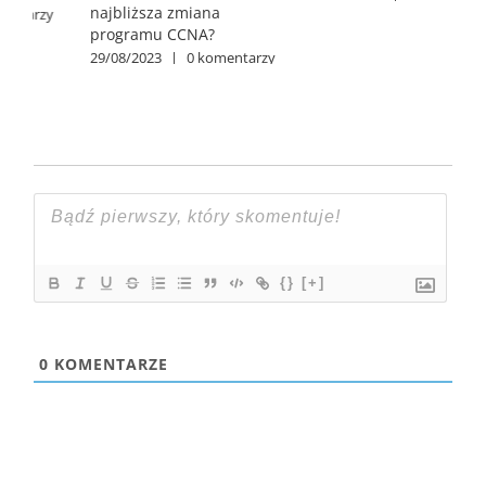
12/06/2026
|
0 komentarzy
2
{}
[+]
0
KOMENTARZE