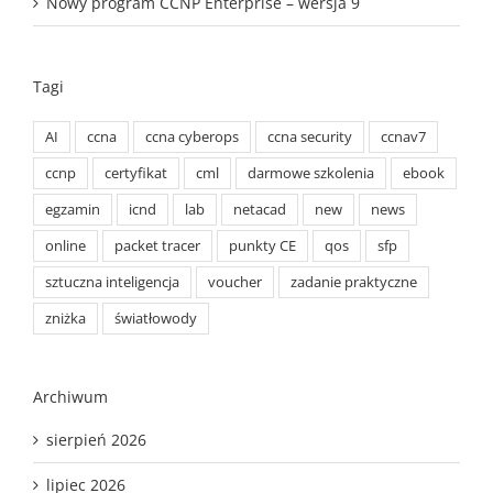
Tagi
AI
ccna
ccna cyberops
ccna security
ccnav7
ccnp
certyfikat
cml
darmowe szkolenia
ebook
egzamin
icnd
lab
netacad
new
news
online
packet tracer
punkty CE
qos
sfp
sztuczna inteligencja
voucher
zadanie praktyczne
zniżka
światłowody
Archiwum
sierpień 2026
lipiec 2026