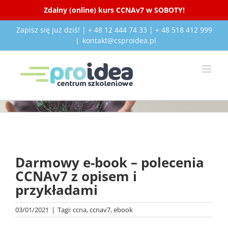
Zdalny (online) kurs CCNAv7 w SOBOTY!
Przejdź
Zapisz się już dziś! | + 48 12 444 74 33 | + 48 518 412 999
do
|
kontakt@csproidea.pl
zawartości
Pokaż
większy
Darmowy e-book – polecenia
obrazek
CCNAv7 z opisem i
przykładami
03/01/2021
|
Tagi:
ccna
,
ccnav7
,
ebook