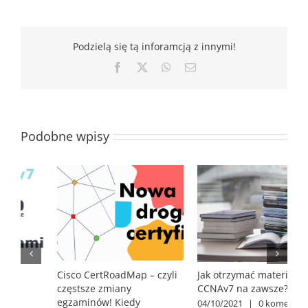
Podzielą się tą inforamcją z innymi!
Facebook
X
WhatsApp
Email
Podobne wpisy
i
Jak otrzymać materiały
CCNA v2.0 – zmiany w
D
CCNAv7 na zawsze?
egzaminie od 3 lutego 2027
C
roku
p
04/10/2021
|
0 komentarzy