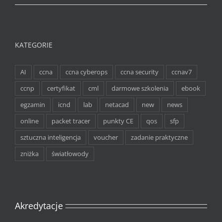
KATEGORIE
AI
ccna
ccna cyberops
ccna security
ccnav7
ccnp
certyfikat
cml
darmowe szkolenia
ebook
egzamin
icnd
lab
netacad
new
news
online
packet tracer
punkty CE
qos
sfp
sztuczna inteligencja
voucher
zadanie praktyczne
zniżka
światłowody
Akredytacje
Cisco Networking Academy