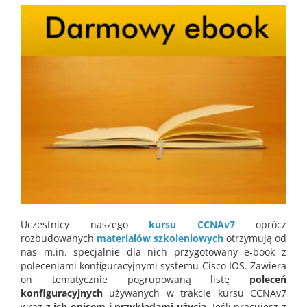
Uczestnicy naszego
kursu CCNAv7
oprócz
rozbudowanych
materiałów szkoleniowych
otrzymują od
nas m.in. specjalnie dla nich przygotowany e-book z
poleceniami konfiguracyjnymi systemu Cisco IOS. Zawiera
on tematycznie pogrupowaną listę
poleceń
konfiguracyjnych
używanych w trakcie kursu CCNAv7
wraz
z ich opisem i przykładami użycia
. Jeśli pracujesz z