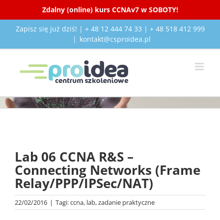
Zdalny (online) kurs CCNAv7 w SOBOTY!
Przejdź
Zapisz się już dziś! | + 48 12 444 74 33 | + 48 518 412 999
do
|
kontakt@csproidea.pl
zawartości
Pokaż
większy
Lab 06 CCNA R&S –
obrazek
Connecting Networks (Frame
Relay/PPP/IPSec/NAT)
22/02/2016
|
Tagi:
ccna
,
lab
,
zadanie praktyczne