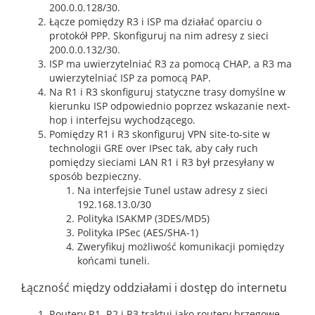
200.0.0.128/30.
Łącze pomiędzy R3 i ISP ma działać oparciu o
protokół PPP. Skonfiguruj na nim adresy z sieci
200.0.0.132/30.
ISP ma uwierzytelniać R3 za pomocą CHAP, a R3 ma
uwierzytelniać ISP za pomocą PAP.
Na R1 i R3 skonfiguruj statyczne trasy domyślne w
kierunku ISP odpowiednio poprzez wskazanie next-
hop i interfejsu wychodzącego.
Pomiędzy R1 i R3 skonfiguruj VPN site-to-site w
technologii GRE over IPsec tak, aby cały ruch
pomiędzy sieciami LAN R1 i R3 był przesyłany w
sposób bezpieczny.
Na interfejsie Tunel ustaw adresy z sieci
192.168.13.0/30
Polityka ISAKMP (3DES/MD5)
Polityka IPSec (AES/SHA-1)
Zweryfikuj możliwość komunikacji pomiędzy
końcami tuneli.
Łączność między oddziałami i dostęp do internetu
Routery R1, R2 i R3 traktuj jako routery brzegowe