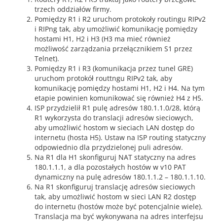
trzech oddziałów firmy.
Pomiędzy R1 i R2 uruchom protokoły routingu RIPv2
i RIPng tak, aby umożliwić komunikację pomiędzy
hostami H1, H2 i H3 (H3 ma mieć również
możliwość zarządzania przełącznikiem S1 przez
Telnet).
Pomiędzy R1 i R3 (komunikacja przez tunel GRE)
uruchom protokół routtngu RIPv2 tak, aby
komunikację pomiędzy hostami H1, H2 i H4. Na tym
etapie powinien komunikować się również H4 z H5.
ISP przydzielił R1 pulę adresów 180.1.1.0/28, którą
R1 wykorzysta do translacji adresów sieciowych,
aby umożliwić hostom w sieciach LAN dostęp do
internetu (hosta H5). Ustaw na ISP routing statyczny
odpowiednio dla przydzielonej puli adresów.
Na R1 dla H1 skonfiguruj NAT statyczny na adres
180.1.1.1, a dla pozostałych hostów w v10 PAT
dynamiczny na pulę adresów 180.1.1.2 – 180.1.1.10.
Na R1 skonfiguruj translację adresów sieciowych
tak, aby umożliwić hostom w sieci LAN R2 dostęp
do internetu (hostów może być potencjalnie wiele).
Translacja ma być wykonywana na adres interfejsu