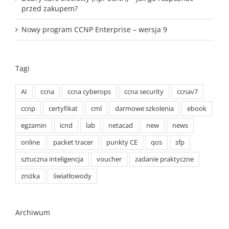
przed zakupem?
Nowy program CCNP Enterprise – wersja 9
Tagi
AI
ccna
ccna cyberops
ccna security
ccnav7
ccnp
certyfikat
cml
darmowe szkolenia
ebook
egzamin
icnd
lab
netacad
new
news
online
packet tracer
punkty CE
qos
sfp
sztuczna inteligencja
voucher
zadanie praktyczne
zniżka
światłowody
Archiwum