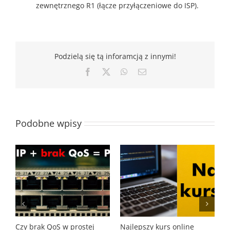
zewnętrznego R1 (łącze przyłączeniowe do ISP).
Podzielą się tą inforamcją z innymi!
Facebook
X
WhatsApp
Email
Podobne wpisy
ine
Lab 08 CCNA R&S 6.0 –
Diagnostyka światłowod