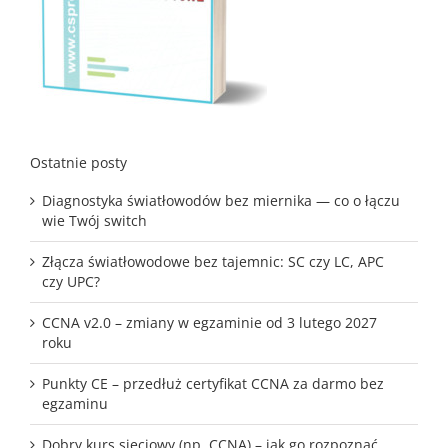
Ostatnie posty
Diagnostyka światłowodów bez miernika — co o łączu
wie Twój switch
Złącza światłowodowe bez tajemnic: SC czy LC, APC
czy UPC?
CCNA v2.0 – zmiany w egzaminie od 3 lutego 2027
roku
Punkty CE – przedłuż certyfikat CCNA za darmo bez
egzaminu
Dobry kurs sieciowy (np. CCNA) – jak go rozpoznać