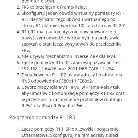
podinterfejsów).
FRS to przełącznik Frame-Relay.
Skonfiguruj jeden obwód wirtualny pomiędzy R1 i
R2. Identyfikator tego obwodu wirtualnego od
strony R1 ma mieć wartość 102, a od strony R2 201.
R1 i R2 mają automatycznie dowiadywać się o
powyższym obwodzie wirtualnym na podstawie
zapytań o stan łącza wysyłanych do przełącznika
FRS.
Nie używaj mechanizmu Inverse-ARP dla IPv4.
Łącze pomiędzy R1 i R2 zaadresuj używając sieci
192.168.12.64/26 oraz 2001:DB8:CAFE:12::/64.
Dodatkowo na R1 i R2 ustaw adresy link-local dla
IPv6 odpowiednio FE80::1 i FE80::2.
Utwórz mapy (dla IPv4 i IPv6) w Frame-Relay tak,
aby umożliwić komunikację pomiędzy R1 i R2 oraz
w przyszłości uruchomienie protokołów routingu
RIPv2 dla IPv4 i RIPng dla IPv6.
Połączenie pomiędzy R1 i R3
Łącze pomiędzy R1 i ISP do „zwykłe” połączenie
Ethernetowe. Skonfiguruj na nim adresy z sieci