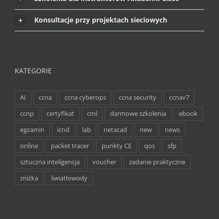
Konsultacje przy projektach sieciowych
KATEGORIE
AI
ccna
ccna cyberops
ccna security
ccnav7
ccnp
certyfikat
cml
darmowe szkolenia
ebook
egzamin
icnd
lab
netacad
new
news
online
packet tracer
punkty CE
qos
sfp
sztuczna inteligencja
voucher
zadanie praktyczne
zniżka
światłowody