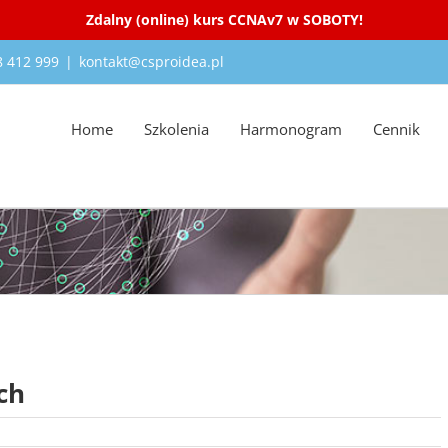
Zdalny (online) kurs CCNAv7 w SOBOTY!
18 412 999
|
kontakt@csproidea.pl
Home
Szkolenia
Harmonogram
Cennik
ch