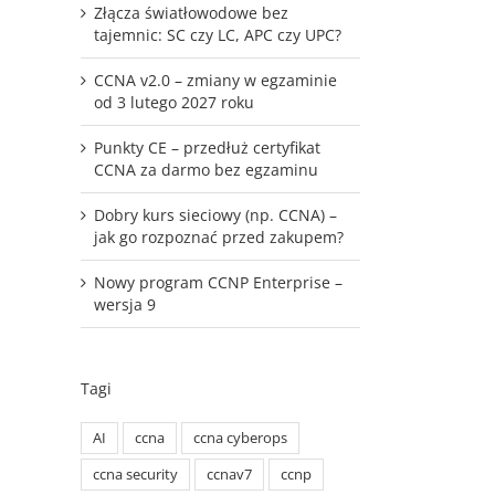
Złącza światłowodowe bez
tajemnic: SC czy LC, APC czy UPC?
CCNA v2.0 – zmiany w egzaminie
od 3 lutego 2027 roku
Punkty CE – przedłuż certyfikat
CCNA za darmo bez egzaminu
Dobry kurs sieciowy (np. CCNA) –
jak go rozpoznać przed zakupem?
Nowy program CCNP Enterprise –
wersja 9
Tagi
AI
ccna
ccna cyberops
ccna security
ccnav7
ccnp