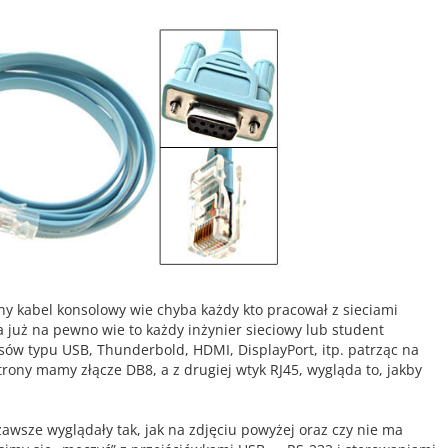
any kabel konsolowy wie chyba każdy kto pracował z sieciami
 już na pewno wie to każdy inżynier sieciowy lub student
jsów typu USB, Thunderbold, HDMI, DisplayPort, itp. patrząc na
trony mamy złącze DB8, a z drugiej wtyk RJ45, wygląda to, jakby
zawsze wyglądały tak, jak na zdjęciu powyżej oraz czy nie ma