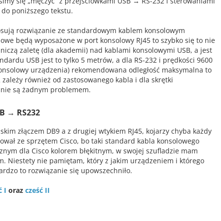
usimy się „męczyć” z przejściówkami USB → RS-232 i sterowaniami
do poniższego tekstu.
tosują rozwiązanie ze standardowym kablem konsolowym
ciowe będą wyposażone w port konsolowy RJ45 to szybko się to nie
iczą zaletę (dla akademii) nad kablami konsolowymi USB, a jest
dardu USB jest to tylko 5 metrów, a dla RS-232 i prędkości 9600
 konsolowy urządzenia) rekomendowana odległość maksymalna to
zależy również od zastosowanego kabla i dla skrętki
m nie są żadnym problemem.
SB → RS232
skim złączem DB9 a z drugiej wtykiem RJ45, kojarzy chyba każdy
acował ze sprzętem Cisco, bo taki standard kabla konsolowego
ycznym dla Cisco kolorem błękitnym, w swojej szufladzie mam
. Niestety nie pamiętam, który z jakim urządzeniem i którego
 bardzo to rozwiązanie się upowszechniło.
ć I
oraz
cześć II