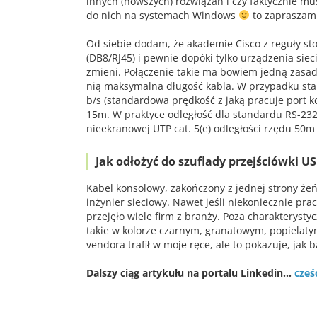
innych (nowszych) rozwiązań i czy faktycznie m
do nich na systemach Windows
to zapraszam 
Od siebie dodam, że akademie Cisco z reguły s
(DB8/RJ45) i pewnie dopóki tylko urządzenia sie
zmieni. Połączenie takie ma bowiem jedną zasadn
nią maksymalna długość kabla. W przypadku stan
b/s (standardowa prędkość z jaką pracuje port
15m. W praktyce odległość dla standardu RS-232 
nieekranowej UTP cat. 5(e) odległości rzędu 50
Jak odłożyć do szuflady przejściówki U
Kabel konsolowy, zakończony z jednej strony żeń
inżynier sieciowy. Nawet jeśli niekoniecznie pr
przejęło wiele firm z branży. Poza charakteryst
takie w kolorze czarnym, granatowym, popielatym
vendora trafił w moje ręce, ale to pokazuje, jak
Dalszy ciąg artykułu na portalu Linkedin…
cześ