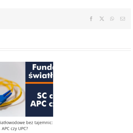
Facebook
X
WhatsAp
Ema
wiatłowodowe bez tajemnic:
, APC czy UPC?