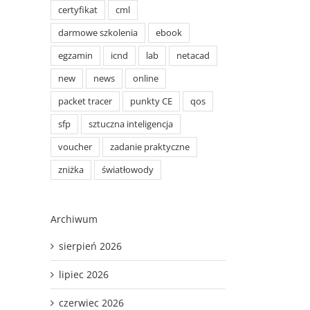
certyfikat
cml
darmowe szkolenia
ebook
p
il
egzamin
icnd
lab
netacad
new
news
online
packet tracer
punkty CE
qos
sfp
sztuczna inteligencja
voucher
zadanie praktyczne
zniżka
światłowody
Archiwum
sierpień 2026
lipiec 2026
czerwiec 2026