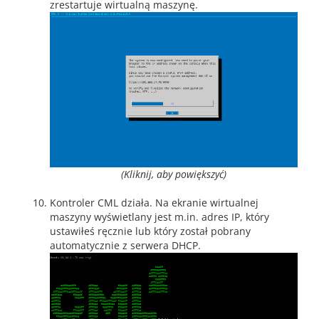
zrestartuje wirtualną maszynę.
(Kliknij, aby powiększyć)
Kontroler CML działa. Na ekranie wirtualnej
maszyny wyświetlany jest m.in. adres IP, który
ustawiłeś ręcznie lub który został pobrany
automatycznie z serwera DHCP.