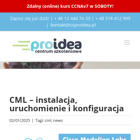
Zdalny (online) kurs CCNAv7 w SOBOTY!
Przejdź
Zapisz się już dziś! | + 48 12 444 74 33 | + 48 518 412 999
do
|
kontakt@csproidea.pl
zawartości
Pokaż
większy
CML – instalacja,
obrazek
uruchomienie i konfiguracja
02/01/2025
|
Tagi:
cml
,
news