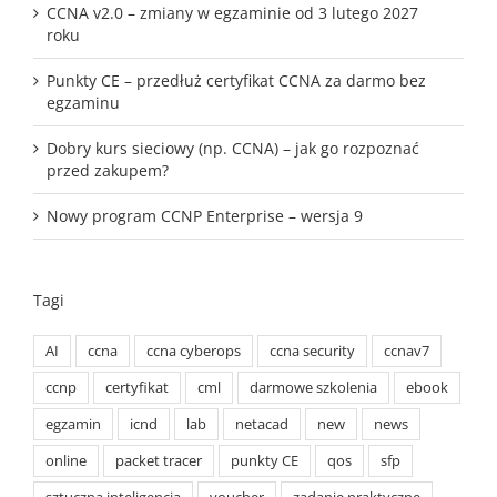
CCNA v2.0 – zmiany w egzaminie od 3 lutego 2027
roku
Punkty CE – przedłuż certyfikat CCNA za darmo bez
egzaminu
Dobry kurs sieciowy (np. CCNA) – jak go rozpoznać
przed zakupem?
Nowy program CCNP Enterprise – wersja 9
Tagi
AI
ccna
ccna cyberops
ccna security
ccnav7
ccnp
certyfikat
cml
darmowe szkolenia
ebook
egzamin
icnd
lab
netacad
new
news
online
packet tracer
punkty CE
qos
sfp