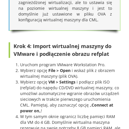
zagnieżdżonej wirtualizacji, ale to ustawia się
na poziomie wirtualnej maszyny i jest to
domyślnie już ustawione w pliku OVA z
konfiguracją wirtualnej maszyny dla CML.
Krok 4: Import wirtualnej maszyny do
VMware i podłączenie obrazu refplat
Uruchom program VMware Workstation Pro.
Wybierz opcję
File > Open
i wskaż plik z obrazem
wirtualnej maszyny (plik OVA).
Wybierz opcję
VM > Settings
i podłącz plik ISO
(refplat) do napędu CD/DVD wirtualnej maszyny, co
umożliwi automatyczne wgranie obrazów urządzeń
sieciowych w trakcie pierwszego uruchomienia
CML. Pamiętaj, aby zaznaczyć opcję „
Connect at
power on
„!
W tym samym oknie ogranicz liczbę pamięci RAM
dla VM do 4 GB. Domyślnie wirtualna maszyna
rezerwuje na swoje potrzeby 8 GB pamięci RAM, ale