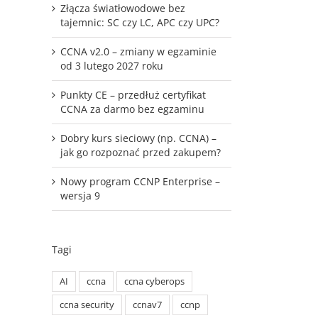
Złącza światłowodowe bez
tajemnic: SC czy LC, APC czy UPC?
CCNA v2.0 – zmiany w egzaminie
od 3 lutego 2027 roku
Punkty CE – przedłuż certyfikat
CCNA za darmo bez egzaminu
Dobry kurs sieciowy (np. CCNA) –
jak go rozpoznać przed zakupem?
Nowy program CCNP Enterprise –
wersja 9
Tagi
AI
ccna
ccna cyberops
ccna security
ccnav7
ccnp