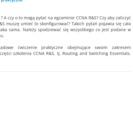
 praktyczne
? A czy o to mogą pytać na egzaminie CCNA R&S? Czy aby zaliczyć
&S muszę umieć to skonfigurować? Takich pytań pojawia się cała
taka sama. Należy spodziewać się wszystkiego co jest podane w
u.
kładowe ćwiczenie praktyczne obejmujące swoim zakresem
zęści szkolenia CCNA R&S, tj. Routing and Switching Essentials.