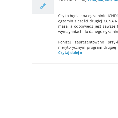
23/12/2015
|
Tagi:
ccna
,
lab
,
zadanie
Czy to będzie na egzaminie ICND1
egzamin z części drugiej CCNA R
masa, a odpowiedź jest zawsze 
wymaganiach do danego egzamin
Poniżej zaprezentowano przy
merytorycznym program drugiej c
Czytaj dalej »