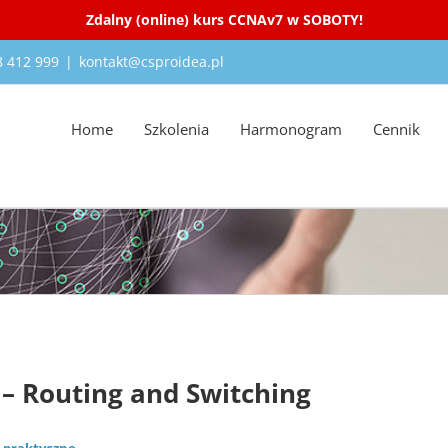
Zdalny (online) kurs CCNAv7 w SOBOTY!
18 412 999
|
kontakt@csproidea.pl
Home
Szkolenia
Harmonogram
Cennik
Lab
– Routing and Switching