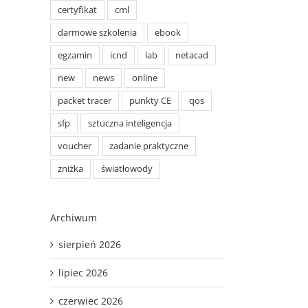
certyfikat
cml
darmowe szkolenia
ebook
egzamin
icnd
lab
netacad
new
news
online
packet tracer
punkty CE
qos
sfp
sztuczna inteligencja
voucher
zadanie praktyczne
zniżka
światłowody
Archiwum
sierpień 2026
lipiec 2026
czerwiec 2026