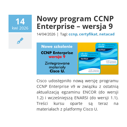
news
Nowy program CCNP
14
Enterprise – wersja 9
kwi 2026
14/04/2026
|
Tagi:
ccnp
,
certyfikat
,
netacad
Cisco udostępniło nową wersję programu
CCNP Enterprise v9 w związku z ostatnią
aktualizacją egzaminu ENCOR (do wersji
1.2) i wcześniejszą ENARSI (do wersji 1.1).
Treści kursu oparte są teraz na
materiałach z platformy Cisco U.