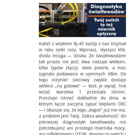
Kabel z wtykiem RJ-45 każdy z nas trzymał
w ręku setki razy. Wpinasz, słyszysz klik,
dioda mruga — działa. Ze światłowodami
tak prosto nie jest: dwa rodzaje włókien,
kilka typów złączy, dwie polerki, a moc
sygnału podawana w ujemnych dBm. Do
tego inżynier sieciowy zwykle dostaje
włókno „na gotowe” — ktoś je wpiął, link
wstał, warstwa 1 przestała istnieć.
Przestaje istnieć dokładnie do dnia, w
którym łącze zaczyna sypać błędami CRC
— i okazuje się, że tego „kogoś” już nie ma,
a problem jest Twój. Dobra wiadomość: do
pierwszej diagnostyki światłowodu nie
potrzebujesz ani prostego miernika mocy,
ani reflektometru OTDR. Wystarczy switch i