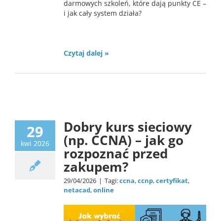
darmowych szkoleń, które dają punkty CE –
i jak cały system działa?
Czytaj dalej »
Certyfikacja
news
Dobry kurs sieciowy
29
(np. CCNA) – jak go
kwi 2026
rozpoznać przed
zakupem?
29/04/2026
|
Tagi:
ccna
,
ccnp
,
certyfikat
,
netacad
,
online