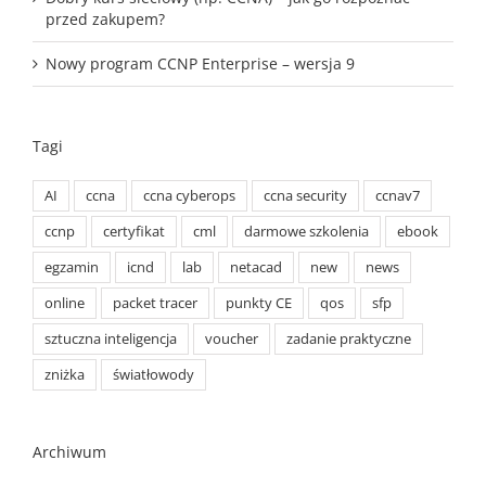
przed zakupem?
Nowy program CCNP Enterprise – wersja 9
Tagi
AI
ccna
ccna cyberops
ccna security
ccnav7
ccnp
certyfikat
cml
darmowe szkolenia
ebook
egzamin
icnd
lab
netacad
new
news
online
packet tracer
punkty CE
qos
sfp
sztuczna inteligencja
voucher
zadanie praktyczne
zniżka
światłowody
Archiwum