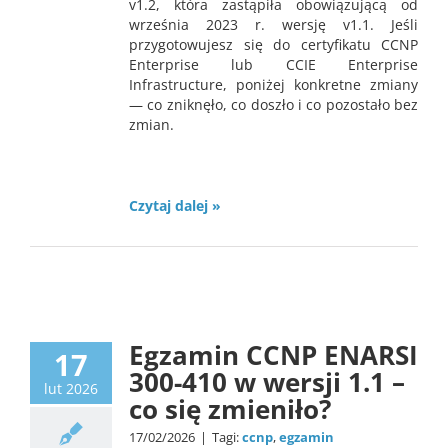
v1.2, która zastąpiła obowiązującą od
września 2023 r. wersję v1.1. Jeśli
przygotowujesz się do certyfikatu CCNP
Enterprise lub CCIE Enterprise
Infrastructure, poniżej konkretne zmiany
— co zniknęło, co doszło i co pozostało bez
zmian.
Czytaj dalej »
news
Egzamin CCNP ENARSI
17
300-410 w wersji 1.1 –
lut 2026
co się zmieniło?
17/02/2026
|
Tagi:
ccnp
,
egzamin