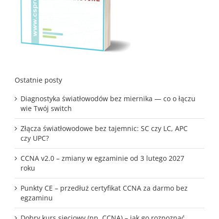
Ostatnie posty
Diagnostyka światłowodów bez miernika — co o łączu
wie Twój switch
Złącza światłowodowe bez tajemnic: SC czy LC, APC
czy UPC?
CCNA v2.0 – zmiany w egzaminie od 3 lutego 2027
roku
Punkty CE – przedłuż certyfikat CCNA za darmo bez
egzaminu
Dobry kurs sieciowy (np. CCNA) – jak go rozpoznać