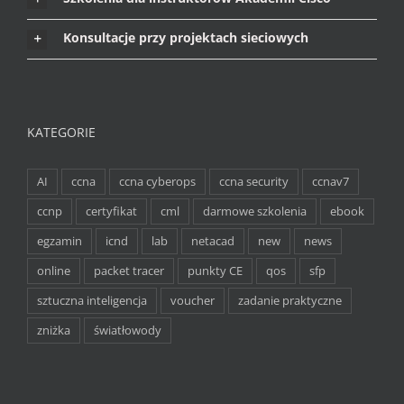
Konsultacje przy projektach sieciowych
KATEGORIE
AI
ccna
ccna cyberops
ccna security
ccnav7
ccnp
certyfikat
cml
darmowe szkolenia
ebook
egzamin
icnd
lab
netacad
new
news
online
packet tracer
punkty CE
qos
sfp
sztuczna inteligencja
voucher
zadanie praktyczne
zniżka
światłowody