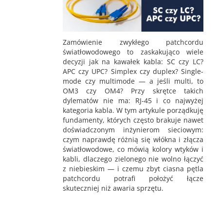
Zamówienie zwykłego patchcordu
światłowodowego to zaskakująco wiele
decyzji jak na kawałek kabla: SC czy LC?
APC czy UPC? Simplex czy duplex? Single-
mode czy multimode — a jeśli multi, to
OM3 czy OM4? Przy skrętce takich
dylematów nie ma: RJ-45 i co najwyżej
kategoria kabla. W tym artykule porządkuję
fundamenty, których często brakuje nawet
doświadczonym inżynierom sieciowym:
czym naprawdę różnią się włókna i złącza
światłowodowe, co mówią kolory wtyków i
kabli, dlaczego zielonego nie wolno łączyć
z niebieskim — i czemu zbyt ciasna pętla
patchcordu potrafi położyć łącze
skuteczniej niż awaria sprzętu.