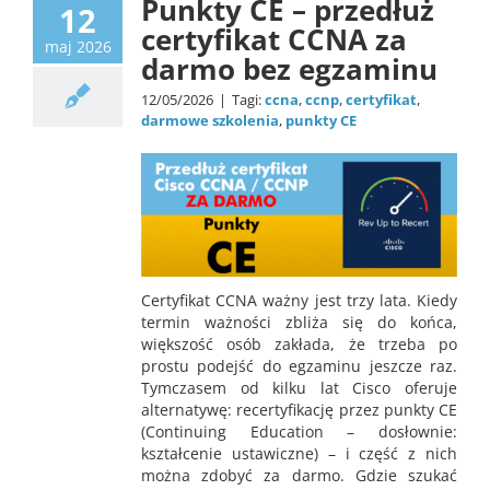
Punkty CE – przedłuż
12
certyfikat CCNA za
maj 2026
darmo bez egzaminu
12/05/2026
|
Tagi:
ccna
,
ccnp
,
certyfikat
,
darmowe szkolenia
,
punkty CE
Certyfikat CCNA ważny jest trzy lata. Kiedy
termin ważności zbliża się do końca,
większość osób zakłada, że trzeba po
prostu podejść do egzaminu jeszcze raz.
Tymczasem od kilku lat Cisco oferuje
alternatywę: recertyfikację przez punkty CE
(Continuing Education – dosłownie:
kształcenie ustawiczne) – i część z nich
można zdobyć za darmo. Gdzie szukać