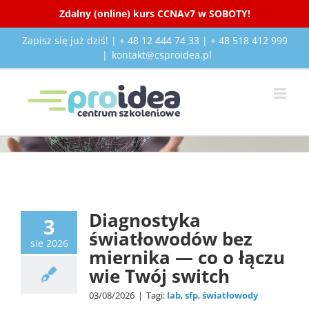
Zdalny (online) kurs CCNAv7 w SOBOTY!
Przejdź
Zapisz się już dziś! | + 48 12 444 74 33 | + 48 518 412 999
do
|
kontakt@csproidea.pl
zawartości
Lab
Tech
Diagnostyka
3
światłowodów bez
sie 2026
miernika — co o łączu
wie Twój switch
03/08/2026
|
Tagi:
lab
,
sfp
,
światłowody