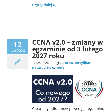
Czytaj dalej »
Certyfikacja
news
CCNA v2.0 – zmiany w
12
egzaminie od 3 lutego
cze 2026
2027 roku
12/06/2026
|
Tagi:
AI
,
ccna
,
certyfikat
,
netacad
,
new
,
news
Cisco ogłosiło nową wersję egzaminu