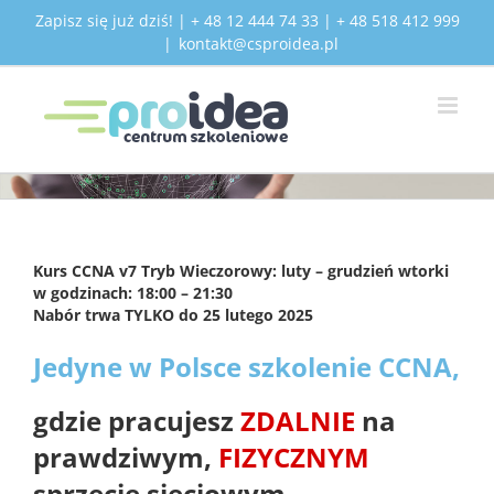
Przejdź
Zapisz się już dziś! | + 48 12 444 74 33 | + 48 518 412 999
do
|
kontakt@csproidea.pl
zawartości
Kurs CCNA v7 Tryb Wieczorowy: luty – grudzień wtorki
w godzinach: 18:00 – 21:30
Nabór trwa TYLKO do 25 lutego 2025
Jedyne w Polsce szkolenie CCNA,
gdzie pracujesz
ZDALNIE
na
prawdziwym,
FIZYCZNYM
sprzęcie sieciowym